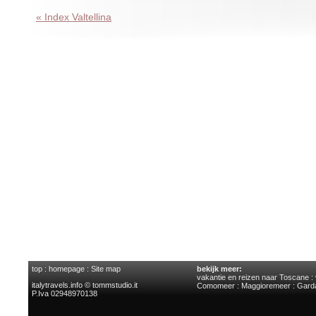
« Index Valtellina
top
:
homepage
:
Site map
bekijk meer:
vakantie en reizen naar Toscane
:
italytravels.info © tommstudio.it
Comomeer
:
Maggioremeer
:
Gard
P.Iva 02948970138