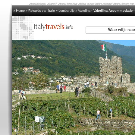
Valtellina Reisgids, Vakantie in Valtellina, reizen naar Valtellina, tours in Valtellina, toerisme Valtellina, booking hotel 
» Home
»
Reisgids van Italie
»
Lombardije
»
Valtellina
-
Valtellina Accommodatie
Waar wil je naa