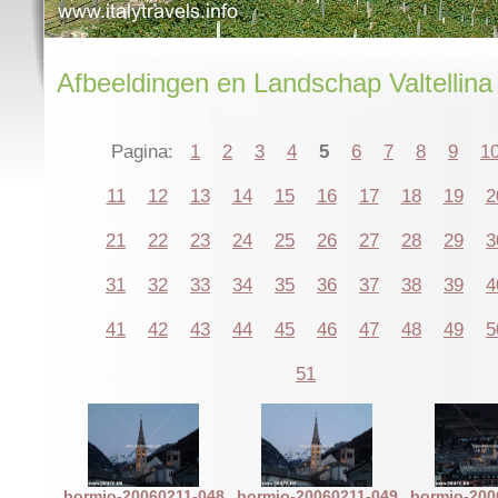
Afbeeldingen en Landschap Valtellina
Pagina:
1
2
3
4
5
6
7
8
9
1
11
12
13
14
15
16
17
18
19
2
21
22
23
24
25
26
27
28
29
3
31
32
33
34
35
36
37
38
39
4
41
42
43
44
45
46
47
48
49
5
51
bormio-20060211-048
bormio-20060211-049
bormio-200