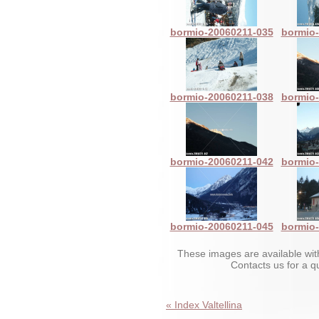
bormio-20060211-035
bormio-
bormio-20060211-038
bormio-
bormio-20060211-042
bormio-
bormio-20060211-045
bormio-
These images are available wit
Contacts us for a 
« Index Valtellina