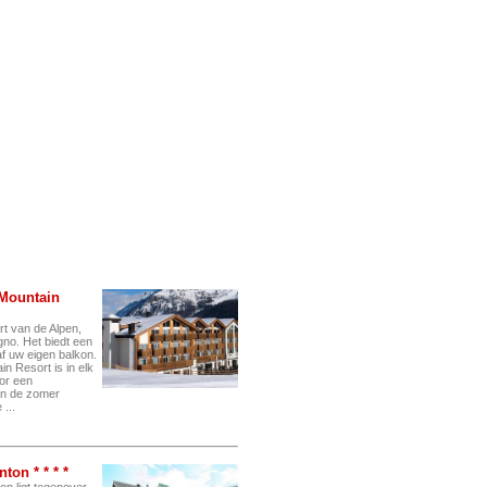
 Mountain
art van de Alpen,
igno. Het biedt een
f uw eigen balkon.
n Resort is in elk
oor een
 in de zomer
...
ton * * * *