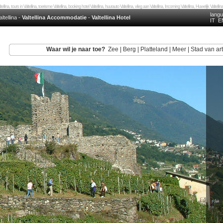
tellina, tours in Valtellina, toerisme Valtellina, booking hotel Valtellina, huurauto Valtellina, vlieg aan Valtellina, Incoming Valtellina, Huwelijk Valtellin
lang
altellina
-
Valtellina Accommodatie
-
Valtellina Hotel
IT
E
Waar wil je naar toe?
Zee
|
Berg
|
Platteland
|
Meer
|
Stad van art