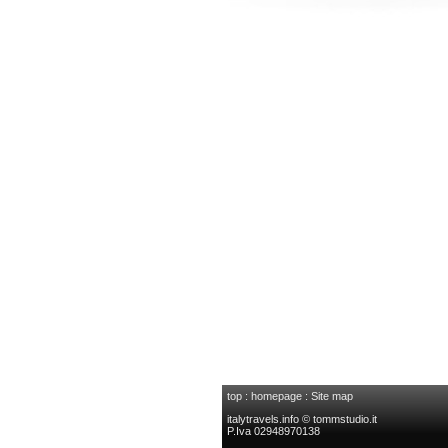
top
:
homepage
:
Site map
italytravels.info © tommstudio.it
P.Iva 02948970138