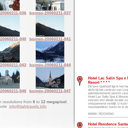
20060211-036
bormio-20060211-037
20060211-040
bormio-20060211-041
20060211-043
bormio-20060211-044
Hotel Lac Salin Spa e
Resort * * * *
Dit luxe spahotel ligt in het h
dicht bij het centrum van Liv
20060211-046
bormio-20060211-047
adembenemend uitzicht vana
Hotel Lac Salin Spa & Mountai
seizoen een ideale locatie v
h resolutions from
6
to
12 megapixel
.
ontspannend verblijf. U kunt
quote
info@italytravels.info
mountainbikes huren en in de 
WWW / BOOKING
Hotel Residence Santan