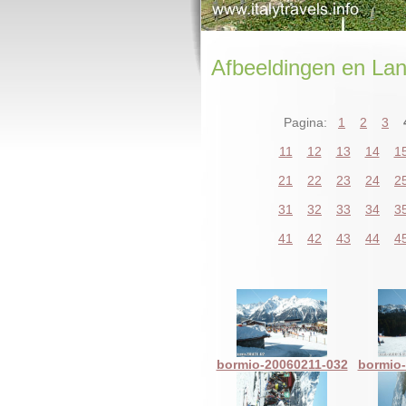
Afbeeldingen en Lan
Pagina:
1
2
3
11
12
13
14
1
21
22
23
24
2
31
32
33
34
3
41
42
43
44
4
bormio-20060211-032
bormio-