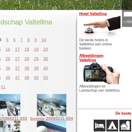
Hotel Valtellina
dschap Valtellina
»
Afb
4
5
6
7
8
9
10
De beste hotels in
Valtellina aan online
boeken
5
16
17
18
19
20
Afbeeldingen
5
26
27
28
29
30
Valtellina
5
36
37
38
39
40
5
46
47
48
49
50
Afbeeldingen en
51
Landschap van Valtellina
De beste
20060211-033
bormio-20060211-034