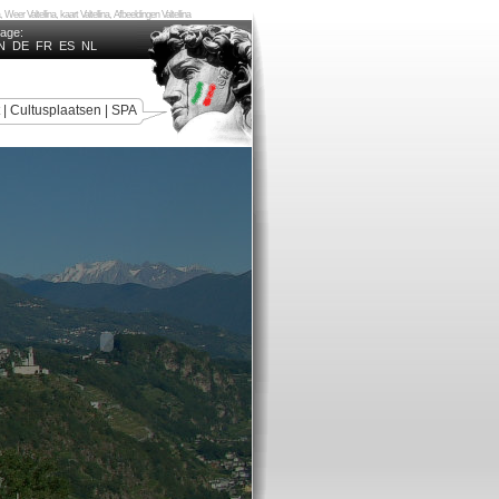
a, Weer Valtellina, kaart Valtellina, Afbeeldingen Valtellina
uage:
N
DE
FR
ES
NL
|
Cultusplaatsen
|
SPA