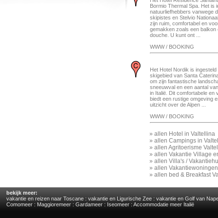
Het Hotel Residence Santanto
Bormio Thermal Spa. Het is i
natuurliefhebbers vanwege d
skipistes en Stelvio Nationaa
zijn ruim, comfortabel en vo
gemakken zoals een balkon
douche. U kunt ont ...
WWW / BOOKING
Het Hotel Nordik is ingesteld 
skigebied van Santa Caterin
om zijn fantastische landsc
sneeuwval en een aantal van
in Italië. Dit comfortabele en 
biedt een rustige omgeving e
uitzicht over de Alpen ...
WWW / BOOKING
»
allen Hotel in Valtellina
»
allen Campings in Valtel
»
allen Agritoerisme Valtel
»
allen Vakantie Village e
»
allen Villa's / Vakantiehu
»
allen Vakantiewoningen 
»
allen bed & Breakfast Va
bekijk meer:
vakantie en reizen naar Toscane
:
vakantie en Ligurische Zee
:
vakantie en Golf van Nape
Comomeer
:
Maggioremeer
:
Gardameer
:
Iseomeer
:
Accommodatie meer Italië