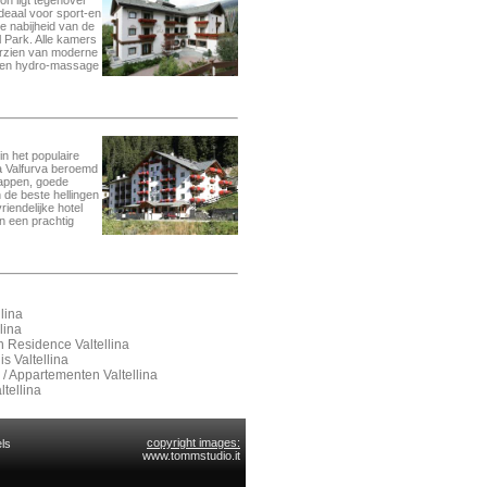
n ligt tegenover
deaal voor sport-en
e nabijheid van de
l Park. Alle kamers
orzien van moderne
 en hydro-massage
in het populaire
a Valfurva beroemd
happen, goede
 de beste hellingen
vriendelijke hotel
n een prachtig
lina
lina
n Residence Valtellina
is Valtellina
/ Appartementen Valtellina
ltellina
copyright images:
ls
www.tommstudio.it