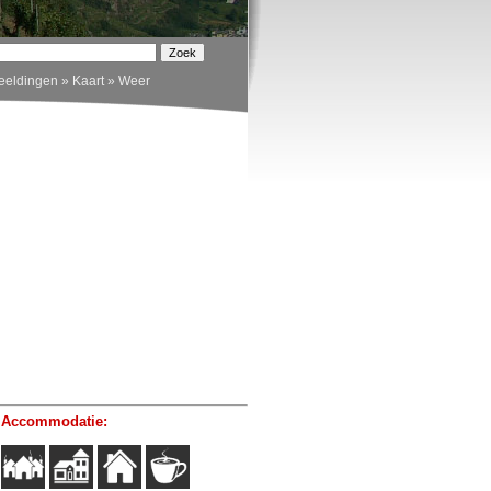
eeldingen
»
Kaart
»
Weer
 Accommodatie: