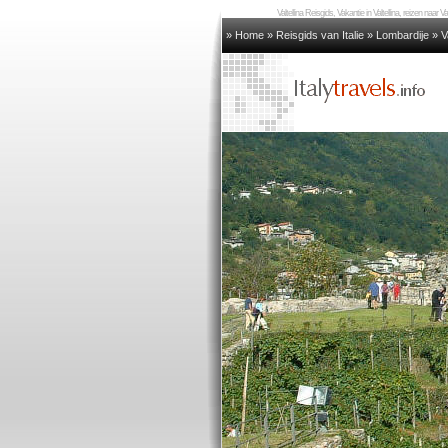
Valtellina Reisgids, Vakantie in Valtellina, reizen naar Val
» Home
»
Reisgids van Italie
»
Lombardije
»
V