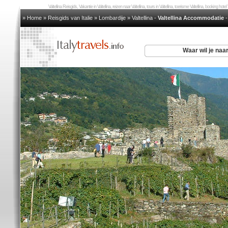
Valtellina Reisgids, Vakantie in Valtellina, reizen naar Valtellina, tours in Valtellina, toerisme Valtellina, booking hotel 
» Home
»
Reisgids van Italie
»
Lombardije
»
Valtellina
-
Valtellina Accommodatie
Waar wil je naa