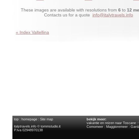
These images are available with resolutions from
6
to
12 me
Contacts us for a quote
info@italytravels.info
« Index Valtellina
top
:
homepage
:
Site map
bekijk meer:
vakantie en reizen naar Toscane
:
italytravels.info © tommstudio.it
Comomeer
:
Maggioremeer
:
Gard
P.Iva 02948970138