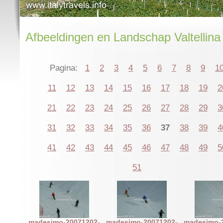
Afbeeldingen en Landschap Valtellina
Pagina:
1
2
3
4
5
6
7
8
9
1
11
12
13
14
15
16
17
18
19
2
21
22
23
24
25
26
27
28
29
3
31
32
33
34
35
36
37
38
39
4
41
42
43
44
45
46
47
48
49
5
51
madesimo-20071202-
madesimo-20071202-
madesimo-