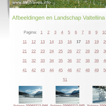
Afbeeldingen en Landschap Valtellina
Pagina:
1
2
3
4
5
6
7
8
9
1
11
12
13
14
15
16
17
18
19
2
21
22
23
24
25
26
27
28
29
3
31
32
33
34
35
36
37
38
39
4
41
42
43
44
45
46
47
48
49
5
51
livigno-20060212-044
livigno-20060212-045
livigno-20