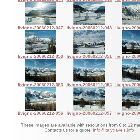
livigno-20060212-047
livigno-20060212-048
livigno-20
livigno-20060212-050
livigno-20060212-051
livigno-20
livigno-20060212-053
livigno-20060212-054
livigno-20
livigno-20060212-056
livigno-20060212-057
livigno-20
These images are available with resolutions from
6
to
12 me
Contacts us for a quote
info@italytravels.info