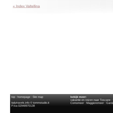
« Index Valtellina
top
:
homepage
:
Site map
bekijk meer:
vakantie en reizen naar Toscane
:
italytravels.info © tommstudio.it
Comomeer
:
Maggioremeer
:
Gard
P.Iva 02948970138