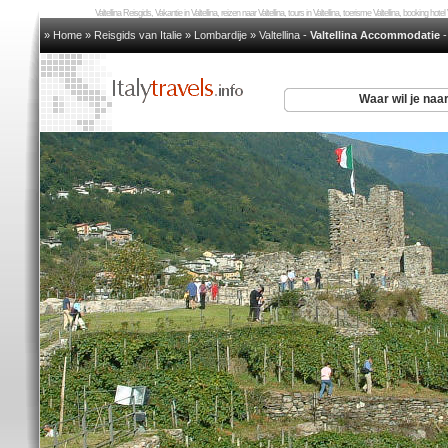
Valtellina Reisgids, Vakantie in Valtellina, reizen naar Valtellina, tours in Valtellina, toerisme Valtellina, booking hotel 
» Home
»
Reisgids van Italie
»
Lombardije
»
Valtellina
-
Valtellina Accommodatie
Waar wil je naa