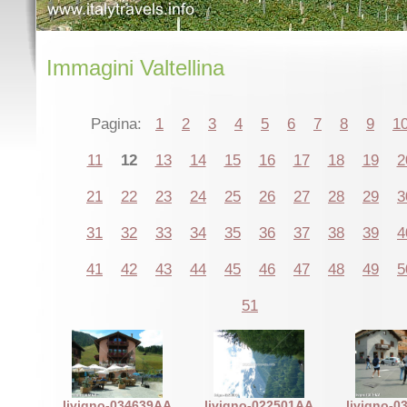
Immagini Valtellina
Pagina:
1
2
3
4
5
6
7
8
9
1
11
12
13
14
15
16
17
18
19
2
21
22
23
24
25
26
27
28
29
3
31
32
33
34
35
36
37
38
39
4
41
42
43
44
45
46
47
48
49
5
51
livigno-034639AA
livigno-022501AA
livigno-