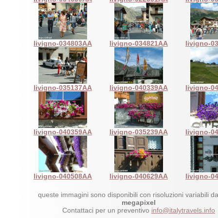
livigno-034803AA
livigno-034821AA
livigno-
livigno-035137AA
livigno-040339AA
livigno-
livigno-040359AA
livigno-035239AA
livigno-
livigno-040508AA
livigno-040629AA
livigno-
queste immagini sono disponibili con risoluzioni variabili d
megapixel
Contattaci per un preventivo
info@italytravels.info