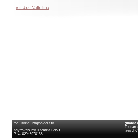
« indice Valtellina
top
:
home
:
mappa del sito
guarda 
Toscana l
italytravels.info © tommstudio.it
lago di 
P.Iva 02948970138