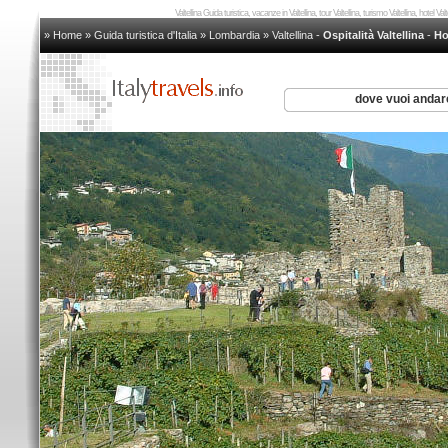
Valtellina Guida turistica, vacanze in Valtellina, tour Valtellina, turismo Valtellina, hotel Val
» Home
»
Guida turistica d'Italia
»
Lombardia
»
Valtellina
-
Ospitalità Valtellina
-
Ho
dove vuoi anda