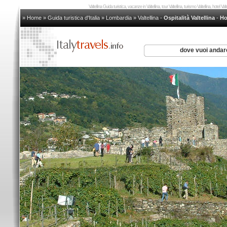
Valtellina Guida turistica, vacanze in Valtellina, tour Valtellina, turismo Valtellina, hotel Val
» Home
»
Guida turistica d'Italia
»
Lombardia
»
Valtellina
-
Ospitalità Valtellina
-
Ho
dove vuoi anda