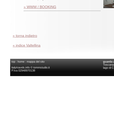
» WWW / BOOKING
« torna indietro
« indice Valtellina
top
:
home
:
mappa del sito
guarda 
Toscana l
italytravels.info © tommstudio.it
lago di 
P.Iva 02948970138