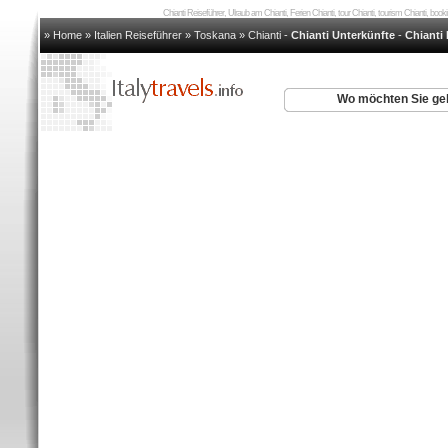
Chianti Reiseführer, Ulraub am Chianti, Ferien Chianti, tour Chianti, tourism Chianti, book
» Home
»
Italien Reiseführer
»
Toskana
»
Chianti
-
Chianti Unterkünfte
-
Chianti 
Wo möchten Sie g