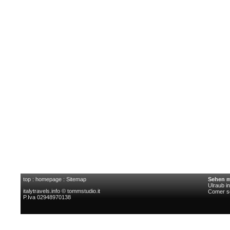
top
:
homepage
:
Sitemap
Sehen m
Ulraub i
italytravels.info © tommstudio.it
Comer s
P.Iva 02948970138