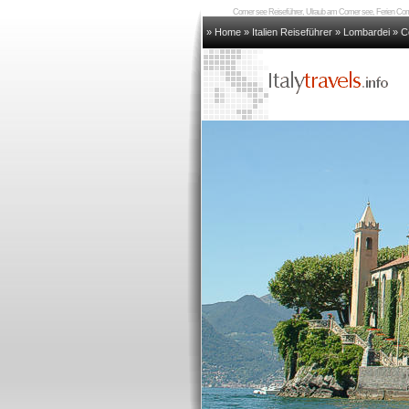
Comer see Reiseführer, Ulraub am Comer see, Ferien Co
» Home
»
Italien Reiseführer
»
Lombardei
»
C