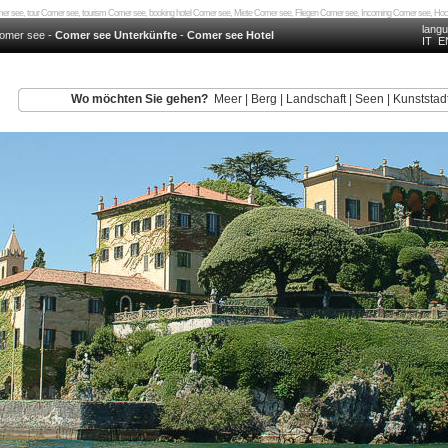
mer see, tour Comer see, tourism Comer see, booking hotel Comer see, Miete Comer see, Fliegen Comer see, Incoming Comer see, H
lang
omer see
-
Comer see Unterkünfte
-
Comer see Hotel
IT
E
Wo möchten Sie gehen?
Meer
|
Berg
|
Landschaft
|
Seen
|
Kunststad