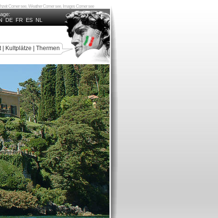
ochzeit Comer see, Weather Comer see, Images Comer see
uage:
N
DE
FR
ES
NL
t
|
Kultplätze
|
Thermen