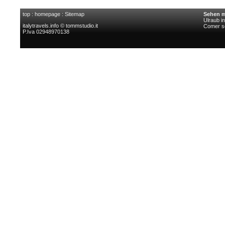
top
:
homepage
:
Sitemap
Sehen m
Ulraub i
italytravels.info © tommstudio.it
Comer s
P.Iva 02948970138