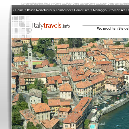
Comer see Reiseführer, Ulraub am Comer see, Ferien Comer see, tour Comer see, tourism Comer see, booking
» Home
»
Italien Reiseführer
»
Lombardei
»
Comer see
»
Menaggio
-
Comer see U
Wo möchten Sie g