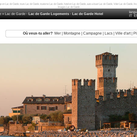
 en Lac de Garde, tours Lac de Garde, tourisme Lac de Garde, hotel en Lac de Garde, auto a louer Lac de Garde, Voler Lac de Garde, I
Images Lac de Garde
lang
e
»
Lac de Garde
-
Lac de Garde Logements
-
Lac de Garde Hotel
IT
E
Où veux-tu aller?
Mer
|
Montagne
|
Campagne
|
Lacs
|
Ville d'art
|
Pl