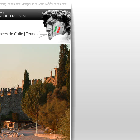
ncoming Lac de Garde, Mariage Lac de Garde, Météo Lac de Garde,
uage:
N
DE
FR
ES
NL
aces de Culte
|
Termes