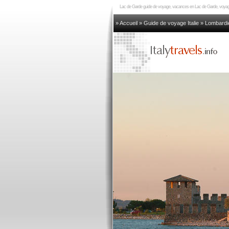
Lac de Garde guide de voyage, vacances en Lac de Garde, voyage
» Accueil
»
Guide de voyage Italie
»
Lombardi