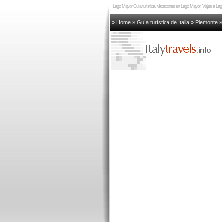
Lago Mayor Guía turística, Vacaciones en Lago Mayor, Viajes a La
» Home
»
Guía turística de Italia
»
Piemonte