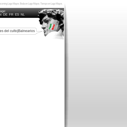
r, Incoming Lago Mayor, Boda en Lago Mayor, Tiempo en Lago Mayor,
uage:
N
DE
FR
ES
NL
es del culto
|
Balnearios