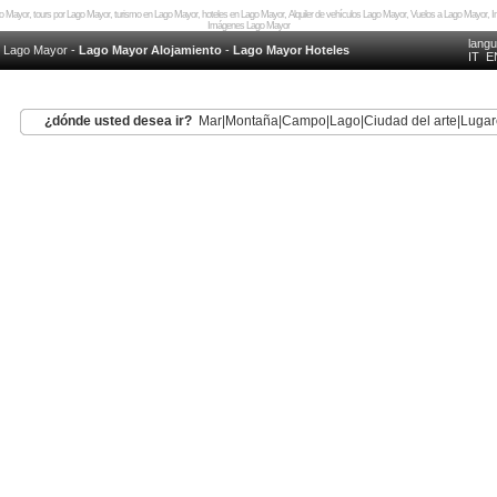
go Mayor, tours por Lago Mayor, turismo en Lago Mayor, hoteles en Lago Mayor, Alquiler de vehículos Lago Mayor, Vuelos a Lago Mayo
Imágenes Lago Mayor
lang
»
Lago Mayor
-
Lago Mayor Alojamiento
-
Lago Mayor Hoteles
IT
E
¿dónde usted desea ir?
Mar
|
Montaña
|
Campo
|
Lago
|
Ciudad del arte
|
Lugar