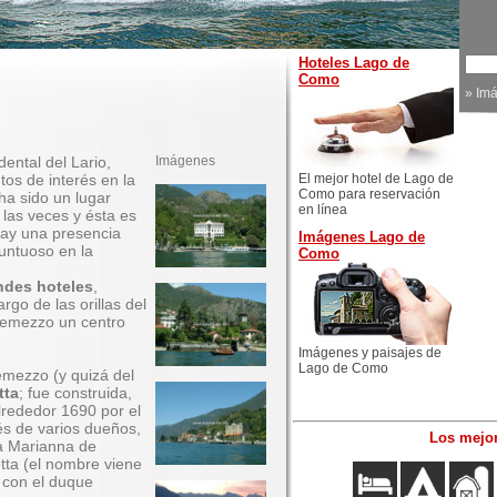
Hoteles Lago de
Como
»
Im
dental del Lario,
Imágenes
tos de interés en la
El mejor hotel de Lago de
Como para reservación
ha sido un lugar
en línea
 las veces y ésta es
hay una presencia
Imágenes Lago de
untuoso en la
Como
ndes hoteles
,
rgo de las orillas del
Tremezzo un centro
Imágenes y paisajes de
Lago de Como
emezzo (y quizá del
tta
; fue construida,
lrededor 1690 por el
vés de varios dueños,
Los mejor
sa Marianna de
otta (el nombre viene
a con el duque