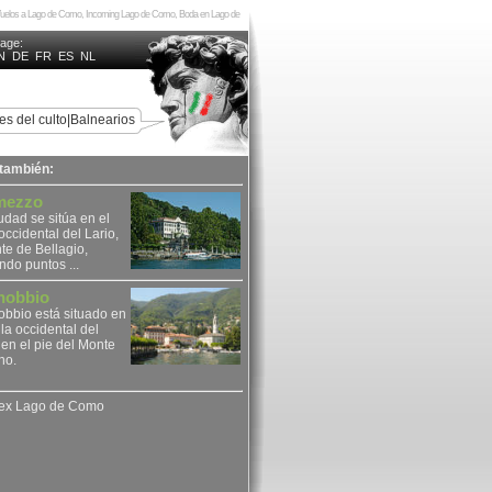
 Vuelos a Lago de Como, Incoming Lago de Como, Boda en Lago de
uage:
N
DE
FR
ES
NL
es del culto
|
Balnearios
 también:
mezzo
udad se sitúa en el
occidental del Lario,
te de Bellagio,
ando puntos ...
nobbio
bbio está situado en
illa occidental del
 en el pie del Monte
no.
dex Lago de Como