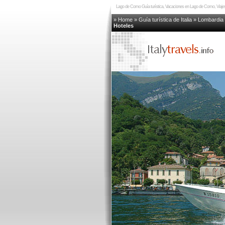
Lago de Como Guía turística, Vacaciones en Lago de Como, Viaj
» Home
»
Guía turística de Italia
»
Lombardia
Hoteles