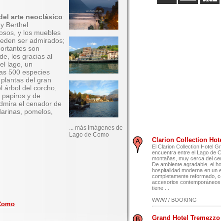
el arte neoclásico
:
y Berthel
iosos, y los muebles
 pueden ser admirados;
portantes son
e, los gracias al
el lago, un
las 500 especies
 plantas del gran
l árbol del corcho,
 papiros y de
dmira el cenador de
ndarinas, pomelos,
... más imágenes de
Lago de Como
Clarion Collection Hote
El Clarion Collection Hotel G
encuentra entre el Lago de 
montañas, muy cerca del cen
De ambiente agradable, el ho
hospitalidad moderna en un 
completamente reformado, c
accesorios contemporáneos.
tiene ...
WWW / BOOKING
 Como
Grand Hotel Tremezzo P