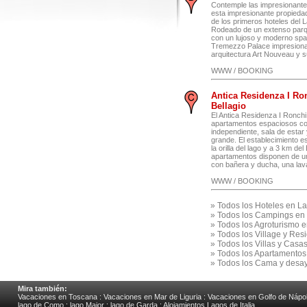
Contemple las impresionante
esta impresionante propiedad
de los primeros hoteles del
Rodeado de un extenso parq
con un lujoso y moderno spa
Tremezzo Palace impresion
arquitectura Art Nouveau y su
WWW / BOOKING
Antica Residenza I Ro
Bellagio
El Antica Residenza I Ronchi
apartamentos espaciosos co
independiente, sala de estar
grande. El establecimiento e
la orilla del lago y a 3 km del
apartamentos disponen de u
con bañera y ducha, una lava
WWW / BOOKING
»
Todos los Hoteles en 
»
Todos los Campings en
»
Todos los Agroturismo
»
Todos los Village y Re
»
Todos los Villas y Cas
»
Todos los Apartamentos
»
Todos los Cama y desa
Mira también:
Vacaciones en Toscana
:
Vacaciones en Mar de Liguria
:
Vacaciones en Golfo de Nápo
lago de Como
:
lago Major
:
lago de Garda
:
Alojamientos Lagos de Italia