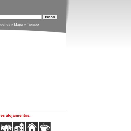
ágenes
»
Mapa
»
Tiempo
es alojamientos: