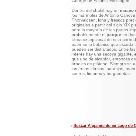
George de Sajonia-Meiningen.
Dentro del chalet hay un
museo d
los mármoles de Antonio Canova 
Thorvaldsen, lona y frescos prec
originales a partir del siglo XIX
pero la mayoría de las partes im
probablemente el
parque
en dond
clima excepcional de esta parte d
patrimonio botánico que exceda 
pueden ser disfrutados. Entre las
interés hay una secoya gigante, e
que uno de alcanfor, entonces de
árboles de plátano. Siempre se a
las frutas cítricas: naranjas, ma
cedros, limones y bergamotas.
Buscar Alojamiento en Lago de
»