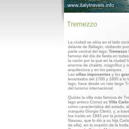
Tremezzo
La ciudad se sitúa en el lado occi
delante de Bellagio, visitando pun
parte central del lago;
Tremezzo
famoso del día de fiesta en todas
la razón por la que en la ciudad 
enorme de chalets, magnífico y s
arquitectura y en los parques.
Las
villas imponentes
y los
gra
levantados del 1700 y 1800 a lo la
lago, hace desde un rato largo 
del turismo internacional.
Quizás la villa más famosa de Tr
lago entero Como) es
Villa Carlo
como característica del estado, a
marqués Giorgio Clerici, y, a tra
fue traído en 1843 por la prince
Nassau, que lo dio a su hija Carl
de ella), en la ocasión de la bod