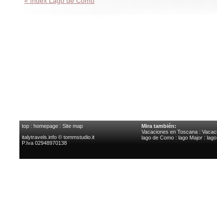
« Index Lago de Como
top
:
homepage
:
Site map
Mira también:
Vacaciones en Toscana
:
Vacaci
italytravels.info © tommstudio.it
lago de Como
:
lago Major
:
lag
P.Iva 02948970138