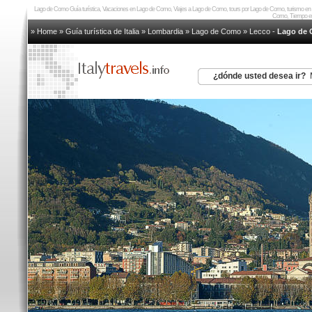
Lago de Como Guía turística, Vacaciones en Lago de Como, Viajes a Lago de Como, tours por Lago de Como, turismo e
Como, Tiempo e
» Home
»
Guía turística de Italia
»
Lombardia
»
Lago de Como
»
Lecco
-
Lago de 
¿dónde usted desea ir?