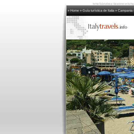
Ischia Guía turística, Vacaciones en Ischia,
» Home
»
Guía turística de Italia
»
Campania