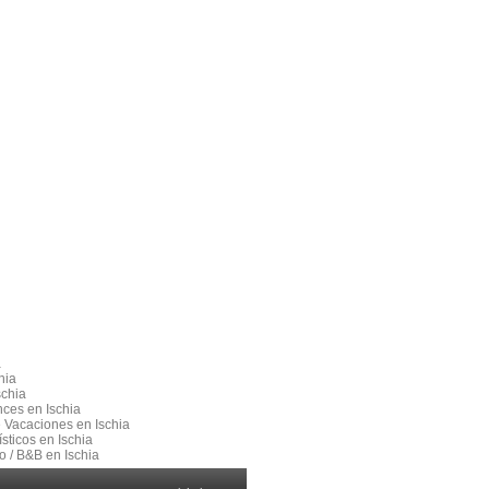
a
hia
schia
nces en Ischia
e Vacaciones en Ischia
sticos en Ischia
 / B&B en Ischia