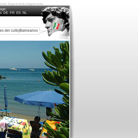
 en Ischia, Tiempo en Ischia, Imágenes Ischia
uage:
N
DE
FR
ES
NL
es del culto
|
Balnearios