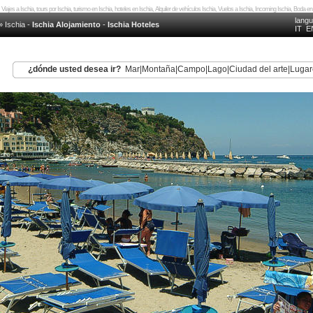
 Viajes a Ischia, tours por Ischia, turismo en Ischia, hoteles en Ischia, Alquiler de vehículos Ischia, Vuelos a Ischia, Incoming Ischia, Boda
lang
»
Ischia
-
Ischia Alojamiento
-
Ischia Hoteles
IT
E
¿dónde usted desea ir?
Mar
|
Montaña
|
Campo
|
Lago
|
Ciudad del arte
|
Lugar