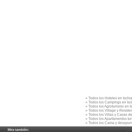
»
Todos los Hoteles en Ischi
»
Todos los Campings en Isc
»
Todos los Agroturismo en I
»
Todos los Village y Reside
»
Todos los Villas y Casas d
»
Todos los Apartamentos turí
»
Todos los Cama y desayuno
Mira también: