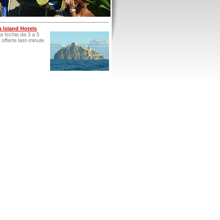
a Island Hotels
 a Ischia da 3 a 5
, offerte last-minute