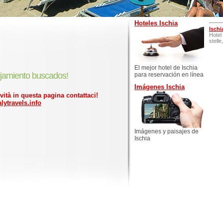
Hoteles Ischia
Ischi
Hotel
stelle
El mejor hotel de Ischia
jamiento buscados!
para reservación en línea
Imágenes Ischia
ività in questa pagina contattaci!
lytravels.info
Imágenes y paisajes de
Ischia