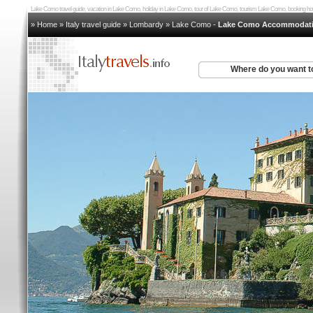
Lake Como travel guide, vacation in Lake Como, holiday in Lake Como, tour of Lake Como, tourism Lake Como, booking
» Home
»
Italy travel guide
»
Lombardy
»
Lake Como
-
Lake Como Accommodat
Where do you want t