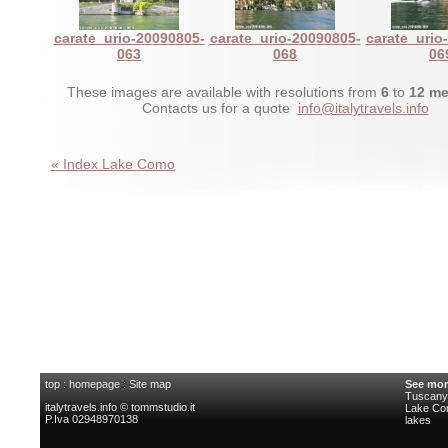
carate_urio-20090805-
carate_urio-20090805-
carate_urio
063
068
06
These images are available with resolutions from
6
to
12 me
Contacts us for a quote
info@italytravels.info
« Index Lake Como
top
:
homepage
:
Site map
See mor
Tuscany 
italytravels.info © tommstudio.it
Lake C
P.Iva 02948970138
lakes