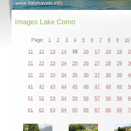
Images Lake Como
Page:
1
2
3
4
5
6
7
8
9
10
11
12
13
14
15
16
17
18
19
2
21
22
23
24
25
26
27
28
29
3
31
32
33
34
35
36
37
38
39
4
41
42
43
44
45
46
47
48
49
5
51
52
53
54
55
56
57
58
59
6
61
62
63
64
65
66
67
68
69
7