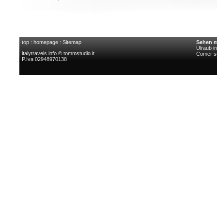
top
:
homepage
:
Sitemap
Sehen m
Ulraub i
italytravels.info © tommstudio.it
Comer s
P.Iva 02948970138