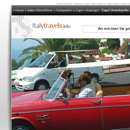
Capri Reiseführer, Ulraub am Capri, Ferien Capri, tour Capri, tourism Capri, bo
» Home
»
Italien Reiseführer
»
Kampanien
»
Capri
»
Anacapri
-
Capri Unterkünfte
Wo möchten Sie g