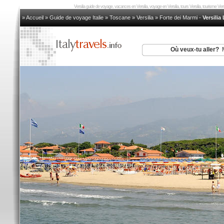
Versilia guide de voyage, vacances en Versilia, voyage en Versilia, tours Versilia, tourisme Versili
» Accueil
»
Guide de voyage Italie
»
Toscane
»
Versilia
»
Forte dei Marmi
-
Versili
Où veux-tu aller?