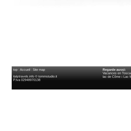
top
:
Accueil
:
Site map
Regarde aussi:
Vacances en Tosca
italytravels.info © tommstudio.it
lac de Côme
:
Lac 
P.Iva 02948970138