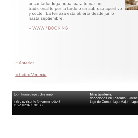
encantador lugar ideal para tomar un
tradicional té por la tarde o un sabroso aperitivo
y cóctel. La terraza está abierta desde junio
hasta septiembre.
» WWW / BOOKING
« Anterior
« Index Venecia
top
:
homepage
:
Site map
Mira también:
Vacaciones en Toscana
:
Vacaci
italytravels.info © tommstudio.it
lago de Como
:
lago Major
:
lag
P.Iva 02948970138