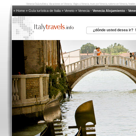
Venecia Guía turística, Vacaciones en Venecia, Viajes a Venecia, tours por Venecia, turismo en Venecia, hote
» Home
»
Guía turística de Italia
»
Veneto
»
Venecia
-
Venecia Alojamiento
-
Vene
¿dónde usted desea ir?