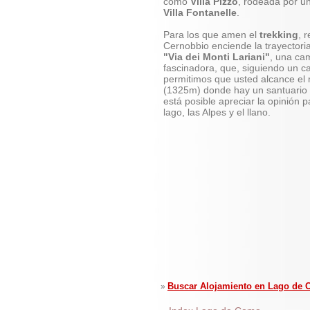
como
Villa Pizzo
, rodeada por u
Villa Fontanelle
.
Para los que amen el
trekking
, 
Cernobbio enciende la trayector
"Via dei Monti Lariani"
, una cam
fascinadora, que, siguiendo un 
permitimos que usted alcance el 
(1325m) donde hay un santuario
está posible apreciar la opinión 
lago, las Alpes y el llano.
Buscar Alojamiento en Lago de
»