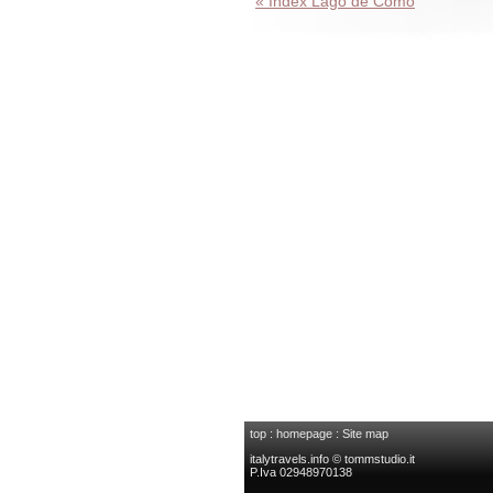
« Index Lago de Como
top
:
homepage
:
Site map
italytravels.info © tommstudio.it
P.Iva 02948970138