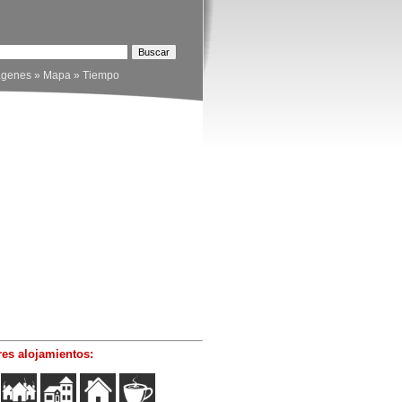
ágenes
»
Mapa
»
Tiempo
es alojamientos: