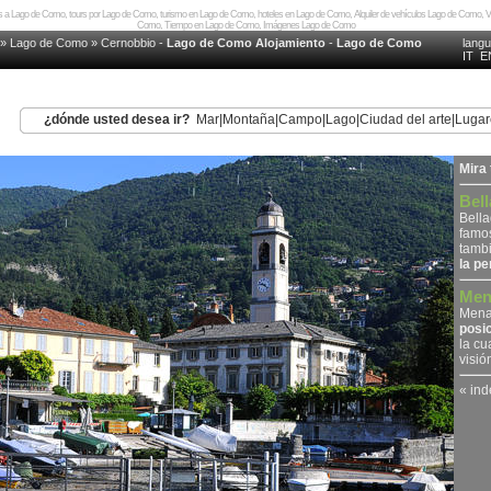
es a Lago de Como, tours por Lago de Como, turismo en Lago de Como, hoteles en Lago de Como, Alquiler de vehículos Lago de Como,
Como, Tiempo en Lago de Como, Imágenes Lago de Como
»
Lago de Como
»
Cernobbio
-
Lago de Como Alojamiento
-
Lago de Como
lang
IT
E
¿dónde usted desea ir?
Mar
|
Montaña
|
Campo
|
Lago
|
Ciudad del arte
|
Lugar
Mira
Bell
Bella
famo
tamb
la per
Men
Menag
posi
la cu
visió
« in