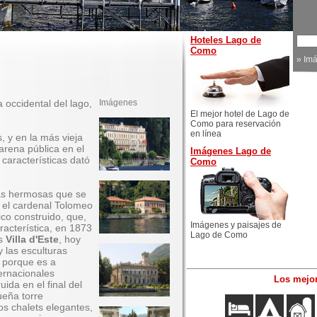
Hoteles Lago de
Como
»
Im
a occidental del lago,
Imágenes
El mejor hotel de Lago de
Como para reservación
en línea
, y en la más vieja
 arena pública en el
Imágenes Lago de
características dató
Como
las hermosas que se
8 el cardenal Tolomeo
ico construido, que,
Imágenes y paisajes de
racterística, en 1873
Lago de Como
es
Villa d'Este
, hoy
y las esculturas
, porque es a
ernacionales
Los mejor
ruida en el final del
ueña torre
os chalets elegantes,