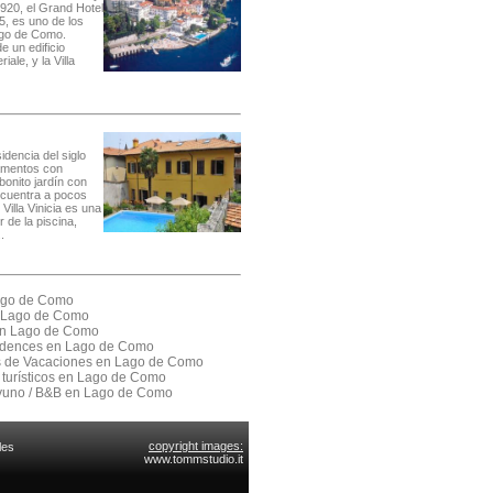
920, el Grand Hotel
5, es uno de los
ago de Como.
e un edificio
iale, y la Villa
dencia del siglo
amentos con
bonito jardín con
ncuentra a pocos
Villa Vinicia es una
 de la piscina,
.
Lago de Como
 Lago de Como
 en Lago de Como
sidences en Lago de Como
as de Vacaciones en Lago de Como
 turísticos en Lago de Como
yuno / B&B en Lago de Como
copyright images:
les
www.tommstudio.it