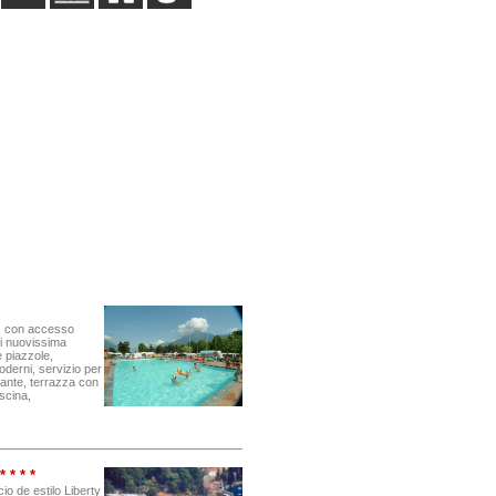
a, con accesso
di nuovissima
 piazzole,
oderni, servizio per
orante, terrazza con
scina,
 * * *
o de estilo Liberty