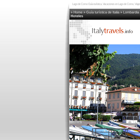
Lago de Como Guía turística, Vacaciones en Lago de Como, Viaj
» Home
»
Guía turística de Italia
»
Lombardia
Hoteles