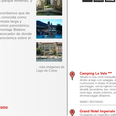
n parque inmenso, y
recordamos que de
ia conocida como
inata larga y
camino panorámico,
montaje Bisbino
 evocador de donde
panorámica sobre el
... más imágenes de
Lago de Como
Camping Le Vele ***
Situato in una zona tranquill
diretto al lago con spiaggia, 
costruzione è dotato di ampie
parcheggio, servizi igienici m
disabili, lavanderia, bar, rist
vista lago, ampio solarium, pi
idromassaggio all'aperto.
WWW / BOOKING
 Como
Grand Hotel Imperiale *
Ocupando un magnífico edifici