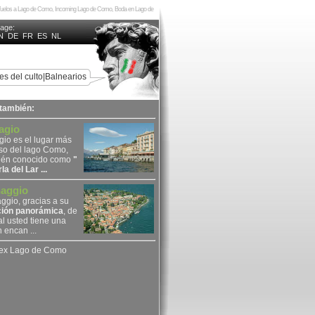
 Vuelos a Lago de Como, Incoming Lago de Como, Boda en Lago de
uage:
N
DE
FR
ES
NL
es del culto
|
Balnearios
 también:
agio
gio es el lugar más
so del lago Como,
ién conocido como
"
la del Lar ...
aggio
gio, gracias a su
ción panorámica
, de
al usted tiene una
n encan ...
dex Lago de Como