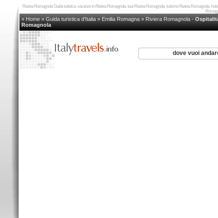
Riviera Romagnola Guida turistica, vacanze in Riviera Romagnola, tour Riviera Romagnola, turismo Riviera Romagnola, hot
Romagno
» Home
»
Guida turistica d'Italia
»
Emilia Romagna
»
Riviera Romagnola
-
Ospitali
Romagnola
dove vuoi anda