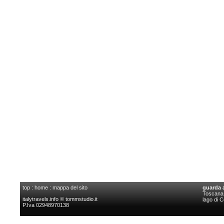
top
:
home
:
mappa del sito
guarda 
Toscana l
italytravels.info © tommstudio.it
lago di 
P.Iva 02948970138